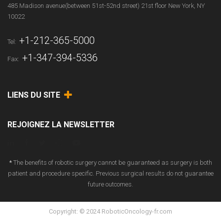
485 Madison avenue(between 51st-52nd street) 21st floor New York, NY
10022
+1-212-365-5000
Tel:
+1-347-394-5336
Fax:
LIENS DU SITE
REJOIGNEZ LA NEWSLETTER
*
The benefits of robotic surgery cannot be guaranteed as surgery is both
patient and procedure specific. Previous surgical results do not guarantee
future outcomes.
Copyright: © 2024 RoboticOncology-fr.com