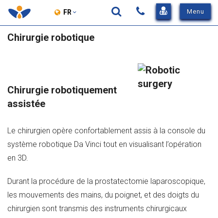
View
Menu
FR
Sidebar
Entrez
Chirurgie robotique
Menu
Chercher
votre
recherche
ici
Chirurgie robotiquement
assistée
Le chirurgien opère confortablement assis à la console du
système robotique Da Vinci tout en visualisant l’opération
en 3D.
Durant la procédure de la prostatectomie laparoscopique,
les mouvements des mains, du poignet, et des doigts du
chirurgien sont transmis des instruments chirurgicaux