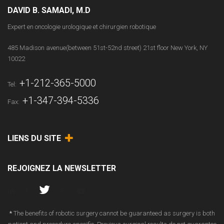
DAVID B. SAMADI, M.D
Expert en oncologie urologique et chirurgien robotique
485 Madison avenue(between 51st-52nd street) 21st floor New York, NY
10022
+1-212-365-5000
Tel:
+1-347-394-5336
Fax:
LIENS DU SITE
REJOIGNEZ LA NEWSLETTER
*
The benefits of robotic surgery cannot be guaranteed as surgery is both