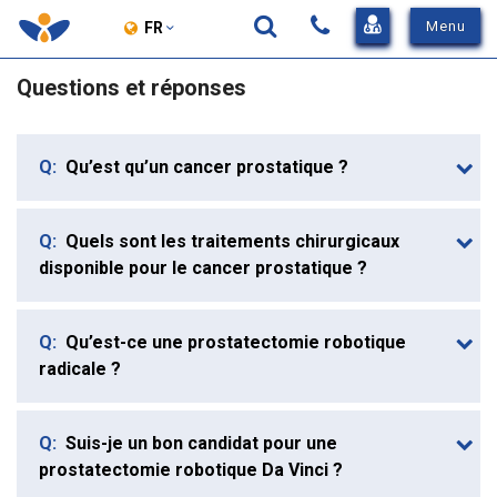
View
Menu
FR
Sidebar
Entrez
Menu
Questions et réponses
Chercher
votre
recherche
Q:
Qu’est qu’un cancer prostatique ?
ici
Q:
Quels sont les traitements chirurgicaux
disponible pour le cancer prostatique ?
Q:
Qu’est-ce une prostatectomie robotique
radicale ?
Q:
Suis-je un bon candidat pour une
prostatectomie robotique Da Vinci ?