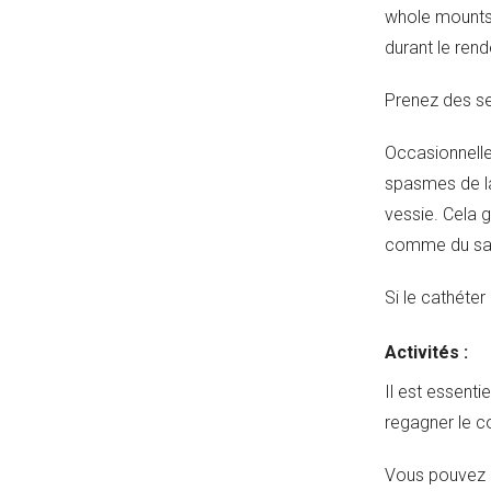
whole mounts 
durant le ren
Prenez des se
Occasionnellem
spasmes de la 
vessie. Cela g
comme du sang
Si le cathéte
Activités :
Il est essenti
regagner le c
Vous pouvez ma