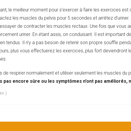
nt, le meilleur moment pour s’exercer à faire les exercices est d
tractez les muscles du pelvis pour 5 secondes et arrêtez d’uriner
essayer de contracter les muscles rectaux. Une fois que vous a
orcement uriner. En étant assis, on conduisant. Il est important 
n tendus. Il n’y a pas besoin de retenir son propre souffle pend
 jours, plus vous effectuerez les exercices, plus fort deviendront
nes.
 de respirer normalement et utiliser seulement les muscles du p
es pas encore sûre ou les symptômes n’ont pas améliorés, n
tes
)