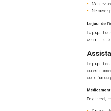
Mangez un r
Ne buvez pl
Le jour de l’
La plupart des
communiqué pa
Assista
La plupart de
qui est conne
quelqu’un qui 
Médicaments
En général, le
Cipro ou de