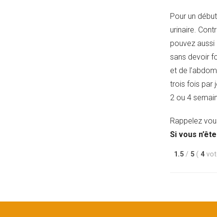
Pour un débuta
urinaire. Con
pouvez aussi 
sans devoir f
et de l’abdome
trois fois par
2 ou 4 semai
Rappelez vous
Si vous n’êt
1.5
/
5
(
4
vo