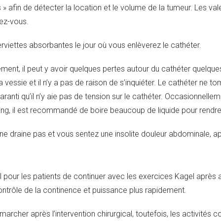
» afin de détecter la location et le volume de la tumeur. Les va
dez-vous.
rviettes absorbantes le jour où vous enlèverez le cathéter.
ent, il peut y avoir quelques pertes autour du cathéter quelques
vessie et il n’y a pas de raison de s’inquiéter. Le cathéter ne tom
aranti qu’il n’y aie pas de tension sur le cathéter. Occasionnellem
, il est recommandé de boire beaucoup de liquide pour rendre l’
r ne draine pas et vous sentez une insolite douleur abdominale,
el pour les patients de continuer avec les exercices Kagel après a
ontrôle de la continence et puissance plus rapidement.
rcher après l’intervention chirurgical, toutefois, les activités