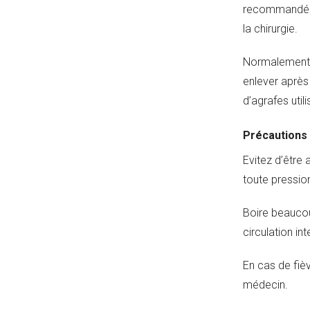
recommandées.
la chirurgie.
Normalement, 
enlever après 
d’agrafes util
Précautions 
Evitez d’être
toute pression
Boire beaucou
circulation in
En cas de fièv
médecin.