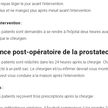
epas léger le jour avant l’intervention.
us et ne mangez plus après minuit avant l’intervention.
intervention :
 patients sont demandés à se rendre à l’hôpital deux heures avan
r le chirurgien.
nce post-opératoire de la prostate
s patients sont relâchés dans les 24 heures après la chirurgie. C
cté à un petit sac. Le chirurgien et/ou infirmer devrait vous mon
peut vous conduire à la maison après l’intervention.
 :
s patients reçoivent trois prescriptions après la chirurgie :
s antibiotiques similaires. Il faudrait commencer à les prendre 2