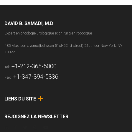
DAVID B. SAMADI, M.D
Expert en oncologie urologique et chirurgien robotique
485 Madison avenue(between 51st-52nd street) 21st floor New York, NY
10022
+1-212-365-5000
Tel:
+1-347-394-5336
Fax:
LIENS DU SITE
REJOIGNEZ LA NEWSLETTER