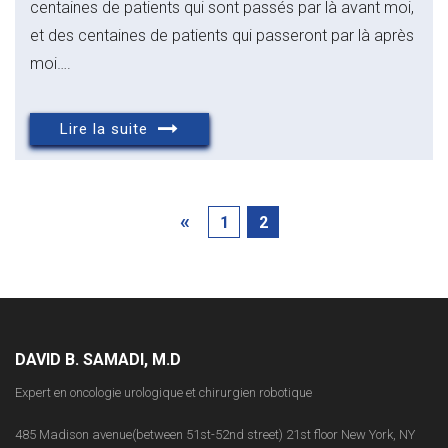
centaines de patients qui sont passés par là avant moi,
et des centaines de patients qui passeront par là après
moi….
Lire la suite
«
1
2
DAVID B. SAMADI, M.D
Expert en oncologie urologique et chirurgien robotique
485 Madison avenue(between 51st-52nd street) 21st floor New York, NY