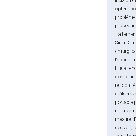
incision 
optent pou
problèmes
procédure
traitemen
Sinai.Du 
chirurgica
l’hôpital 
Elle a ren
donné un 
rencontré
qu’ils n’a
portable 
minutes n
mesure d’
couvert, 