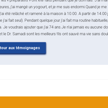
 les « préparatifs » ont été faits pendant que je dormais. J’ai m
ures, j’ai mangé un yogourt, et je me suis endormi.Quand je me suis
’ai été relâché et ramené à la maison à 10.00. A partir de 14.00 
e j’ai fait seul). Pendant quelque jour j’ai fait ma routine habituell
. Je voudrais ajouter que j’ai 74 ans.Je n’ai jamais eu aucune d
 et le Dr. Samadi sont les meilleurs !Ils ont sauvé ma vie sans doul
our aux témoignages