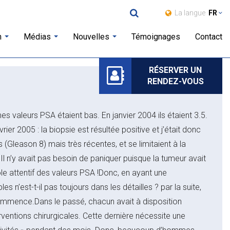
La langue
FR
Chercher
n
Médias
Nouvelles
Témoignages
Contact
RÉSERVER UN
RENDEZ-VOUS
 valeurs PSA étaient bas. En janvier 2004 ils étaient 3.5.
rier 2005 : la biopsie est résultée positive et j’était donc
 (Gleason 8) mais très récentes, et se limitaient à la
. Il n’y avait pas besoin de paniquer puisque la tumeur avait
e attentif des valeurs PSA !Donc, en ayant une
s n’est-t-il pas toujours dans les détailles ? par la suite,
commence.Dans le passé, chacun avait à disposition
ventions chirurgicales. Cette dernière nécessite une