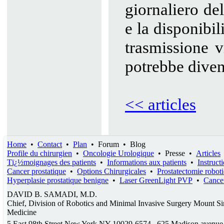
giornaliero de
e la disponibil
trasmissione v
potrebbe diven
<< articles
Home
•
Contact
•
Plan
•
Forum
•
Blog
Profile du chirurgien
•
Oncologie Urologique
•
Presse
•
Articles
Tï¿½moignages des patients
•
Informations aux patients
•
Instruct
Cancer prostatique
•
Options Chirurgicales
•
Prostatectomie robot
Hyperplasie prostatique benigne
•
Laser GreenLight PVP
•
Cancer
DAVID B. SAMADI, M.D.
Chief, Division of Robotics and Minimal Invasive Surgery Mount Si
Medicine
5 East 98th Street New York NY 10029-6574 . 625 Madison avenue, 