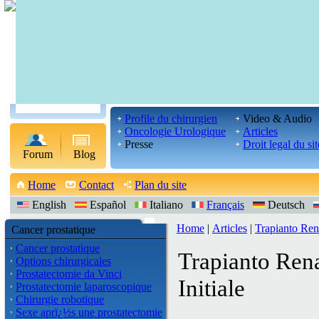
Profile du chirurgien
Video & Audio
Oncologie Urologique
Articles
Presse
Droit legal du sit
Forum
Blog
Home
Contact
Plan du site
English
Español
Italiano
Français
Deutsch
Home
|
Articles
|
Trapianto Ren
Cancer prostatique
Cancer prostatique
Trapianto Rena
Options chirurgicales
Prostatectomie da Vinci
Initiale
Prostatectomie laparoscopique
Chirurgie robotique
Sexe aprï¿½s une prostatectomie