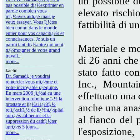
un possibile d
pas possible dï¿½exprimer en
elevato rischi
parole combien vous
mï¿½avez aidï¿½ mais je
fattibilità di 
veux essayer. Vous ï¿½tes
bien connu dans le monde
entier pour vos capacitï¿½s et
connaissances. Je suis un
parmi tant dï¿½autre qui peut
Materiale e mo
tï¿½moigner de votre grand
travail...
di 26 anni che 
more...
stato fatto co
kaelin
Dr. Samadi, je voudrai
Inc., Mounta
remercier vous mï¿½me et
votre incroyable ï¿½quipe.
effettuato una
En mars 2006 jï¿½ai eu une
intervention robotique ï¿½ la
prostate et jï¿½ai ï¿½tï¿½
anche una anas
relï¿½chï¿½ de lï¿½hï¿½pital
aprï¿½s 24 heures et la
al fianco del 
suppression du cathï¿½ter
aprï¿½s 5 jours...
l'esposizione
more...