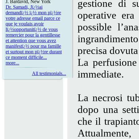
gestione di su
J. Bardavid, New York
Dr. Samadi, Jï¿½ai
operative era
demandï¿½ ï¿½ mon pï¿½re
votre adresse email parce ce
que je voulais avoir
possible l’an
lï¿½opportunitï¿½ de vous
remercier pour la gentillesse
ingrandimento 
et attention que vous avez
manifestï¿½ pour ma famille
precisa dovuta 
et surtout mon pï¿½re durant
ce moment difficile...
La perfusione 
more...
immediate.
All testimonials...
La necrosi tub
dopo una sett
che il trapiant
Attualmente, 