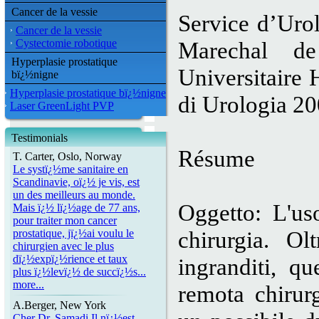
Cancer de la vessie
Service d’Uro
Cancer de la vessie
Cystectomie robotique
Marechal de
Hyperplasie prostatique
Universitaire 
bï¿½nigne
Hyperplasie prostatique bï¿½nigne
di Urologia 2
Laser GreenLight PVP
Testimonials
Résume
T. Carter, Oslo, Norway
Le systï¿½me sanitaire en
Scandinavie, oï¿½ je vis, est
un des meilleurs au monde.
Oggetto: L'us
Mais ï¿½ lï¿½age de 77 ans,
pour traiter mon cancer
chirurgia. Ol
prostatique, jï¿½ai voulu le
chirurgien avec le plus
dï¿½expï¿½rience et taux
ingranditi, q
plus ï¿½levï¿½ de succï¿½s...
more...
remota chirur
A.Berger, New York
Cher Dr. Samadi,Il nï¿½est