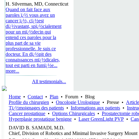
H. Silverman, MD, Connecticut
Quand on fait face aux
paroles ï¿½ vous avez un
cancer ï¿½, cï¿½est
dï¿½vastant, spï¿½cialement
pour un mï¿½decin qui
entend ces paroles pour la
plus part de sa vie
professionnelle. Je suis ce
docteur. En dï¿½pit des
connaissances mï¿½dicales,
tout est parti en fumï¿½e...
more...
All testimonials...
Home
•
Contact
•
Plan
•
Forum
•
Blog
Profile du chirurgien
•
Oncologie Urologique
•
Presse
•
Articl
Tï¿½moignages des patients
•
Informations aux patients
•
Instru
Cancer prostatique
•
Options Chirurgicales
•
Prostatectomie rob
Hyperplasie prostatique benigne
•
Laser GreenLight PVP
•
Canc
DAVID B. SAMADI, M.D.
Chief, Division of Robotics and Minimal Invasive Surgery Mount 