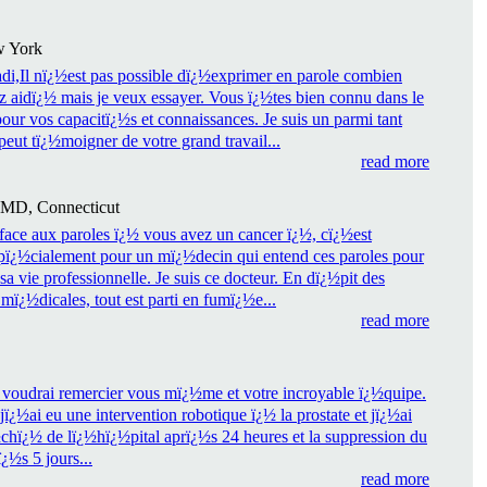
w York
di,Il nï¿½est pas possible dï¿½exprimer en parole combien
 aidï¿½ mais je veux essayer. Vous ï¿½tes bien connu dans le
our vos capacitï¿½s et connaissances. Je suis un parmi tant
peut tï¿½moigner de votre grand travail...
read more
 MD, Connecticut
face aux paroles ï¿½ vous avez un cancer ï¿½, cï¿½est
spï¿½cialement pour un mï¿½decin qui entend ces paroles pour
 sa vie professionnelle. Je suis ce docteur. En dï¿½pit des
mï¿½dicales, tout est parti en fumï¿½e...
read more
 voudrai remercier vous mï¿½me et votre incroyable ï¿½quipe.
ï¿½ai eu une intervention robotique ï¿½ la prostate et jï¿½ai
chï¿½ de lï¿½hï¿½pital aprï¿½s 24 heures et la suppression du
¿½s 5 jours...
read more