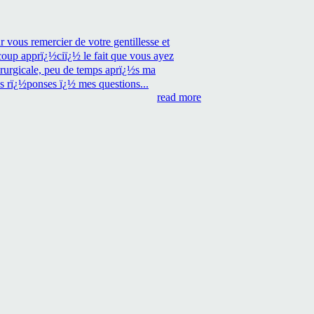
 vous remercier de votre gentillesse et
coup apprï¿½ciï¿½ le fait que vous ayez
irurgicale, peu de temps aprï¿½s ma
es rï¿½ponses ï¿½ mes questions...
read more