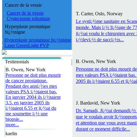
Cancer de la vessie
Cancer de la vessie
T. Carter, Oslo, Norway
Cystectomie robotique
Le systï¿½me sanitaire en Scand
Hyperplasie prostatique
monde. Mais ï¿½ lï¿½age de 77 a
bï¿½nigne
jï¿½ai voulu le chirurgien avec
ï¿½levï¿½ de succï¿½s...
Hyperplasie prostatique bï¿½nigne
Laser GreenLight PVP
B. Owen, New York
Testimonials
Personne ne doit plus mourir d
B. Owen, New York
Personne ne doit plus mourir
mes valeurs PSA ï¿½taient bas. E
de cancer prostatique.
2005 ils ï¿½taient 6.55 et jï¿½a
Pendant des annï¿½es mes
valeurs PSA ï¿½taient bas.
En janvier 2004 ils ï¿½taient
3.5. en janvier 2005 ils
J. Bardavid, New York
ï¿½taient 6.55 et jï¿½ai du
Dr. Samadi, Jï¿½ai demandï¿½ 
me soumettre ï¿½ une
que je voulais avoir lï¿½opportu
biopsie...
et attention que vous avez mani
more...
durant ce moment difficile...
kaelin