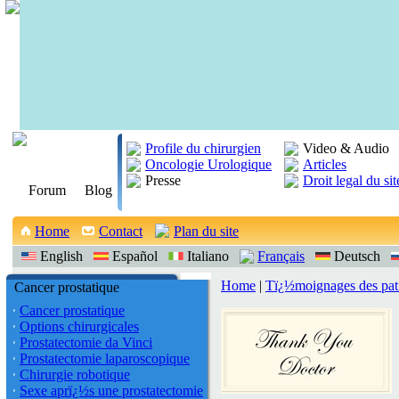
Profile du chirurgien
Video & Audio
Oncologie Urologique
Articles
Presse
Droit legal du sit
Forum
Blog
Home
Contact
Plan du site
English
Español
Italiano
Français
Deutsch
Home
|
Tï¿½moignages des pat
Cancer prostatique
Cancer prostatique
Options chirurgicales
Prostatectomie da Vinci
Prostatectomie laparoscopique
Chirurgie robotique
Sexe aprï¿½s une prostatectomie