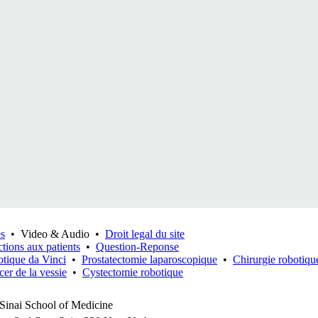
es
•
Video & Audio
•
Droit legal du site
ctions aux patients
•
Question-Reponse
otique da Vinci
•
Prostatectomie laparoscopique
•
Chirurgie robotiqu
er de la vessie
•
Cystectomie robotique
Sinai School of Medicine