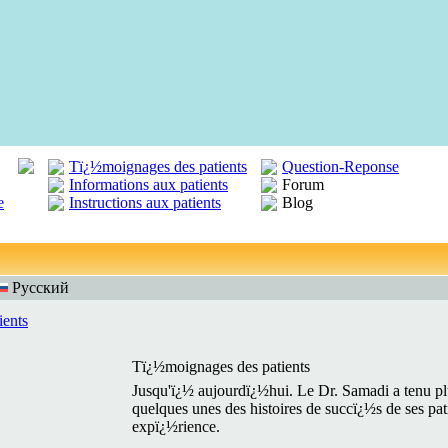
Tï¿½moignages des patients
Question-Reponse
Informations aux patients
Forum
e
Instructions aux patients
Blog
Русский
ients
Tï¿½moignages des patients
Jusqu'ï¿½ aujourdï¿½hui. Le Dr. Samadi a tenu pl
quelques unes des histoires de succï¿½s de ses pat
expï¿½rience.