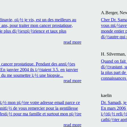
A.Berger, Ne
inavie, oï¿½ je vis, est un des meilleurs au
Cher Dr. Sama
ns, pour traiter mon cancer prostatique,
vous mï¿½avez
 le plus dï¿½expï¿½rience et taux plus
monde entier p
dï¿½autre qui 
read more
H. Silverman,
Quand on fait 
e cancer prostatique. Pendant des annï¿½es
dï¿½vastant, 
n janvier 2004 ils ï¿½taient 3.5. en janvier
la plus part de
i du me soumettre ï¿½ une biopsie...
connaissances 
read more
kaelin
ï¿½ mon pï¿½re votre adresse email parce ce
Dr. Samadi, je
nitï¿½ de vous remercier pour la gentillesse
En mars 2006 j
festï¿½ pour ma famille et surtout mon pï¿½re
ï¿½tï¿½ relï¿½
cathï¿½ter aprï
read more