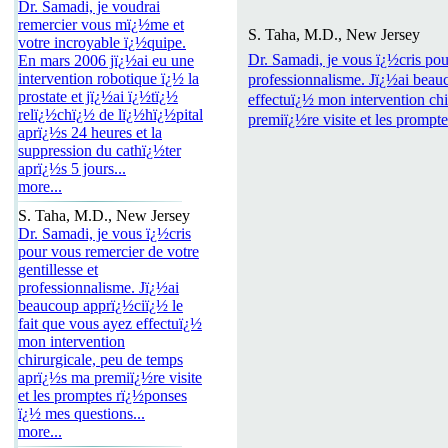
Dr. Samadi, je voudrai
remercier vous mï¿½me et
S. Taha, M.D., New Jersey
votre incroyable ï¿½quipe.
Dr. Samadi, je vous ï¿½cris pour
En mars 2006 jï¿½ai eu une
intervention robotique ï¿½ la
professionnalisme. Jï¿½ai beau
prostate et jï¿½ai ï¿½tï¿½
effectuï¿½ mon intervention ch
relï¿½chï¿½ de lï¿½hï¿½pital
premiï¿½re visite et les prompt
aprï¿½s 24 heures et la
suppression du cathï¿½ter
aprï¿½s 5 jours...
more...
S. Taha, M.D., New Jersey
Dr. Samadi, je vous ï¿½cris
pour vous remercier de votre
gentillesse et
professionnalisme. Jï¿½ai
beaucoup apprï¿½ciï¿½ le
fait que vous ayez effectuï¿½
mon intervention
chirurgicale, peu de temps
aprï¿½s ma premiï¿½re visite
et les promptes rï¿½ponses
ï¿½ mes questions...
more...