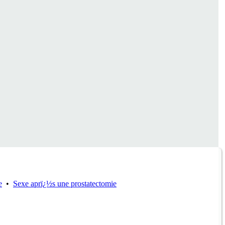
e
•
Sexe aprï¿½s une prostatectomie