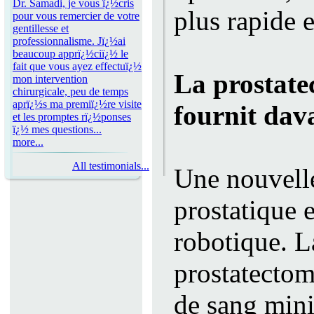
Dr. Samadi, je vous ï¿½cris
plus rapide 
pour vous remercier de votre
gentillesse et
professionnalisme. Jï¿½ai
beaucoup apprï¿½ciï¿½ le
fait que vous ayez effectuï¿½
La prostate
mon intervention
chirurgicale, peu de temps
aprï¿½s ma premiï¿½re visite
fournit dav
et les promptes rï¿½ponses
ï¿½ mes questions...
more...
All testimonials...
Une nouvelle
prostatique 
robotique. L
prostatectom
de sang mini