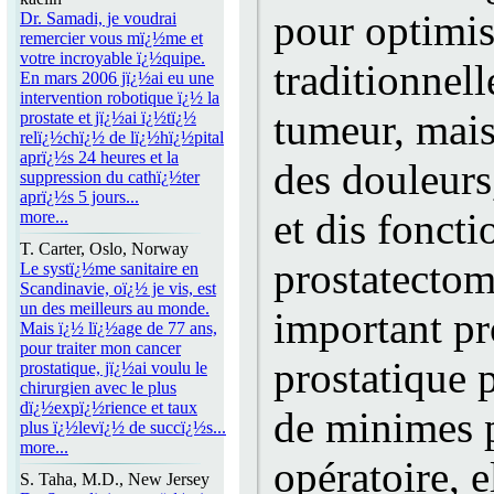
pour optimis
Dr. Samadi, je voudrai
remercier vous mï¿½me et
votre incroyable ï¿½quipe.
traditionnel
En mars 2006 jï¿½ai eu une
intervention robotique ï¿½ la
tumeur, mais
prostate et jï¿½ai ï¿½tï¿½
relï¿½chï¿½ de lï¿½hï¿½pital
aprï¿½s 24 heures et la
des douleurs
suppression du cathï¿½ter
aprï¿½s 5 jours...
et dis fonct
more...
T. Carter, Oslo, Norway
prostatectom
Le systï¿½me sanitaire en
Scandinavie, oï¿½ je vis, est
un des meilleurs au monde.
important pro
Mais ï¿½ lï¿½age de 77 ans,
pour traiter mon cancer
prostatique 
prostatique, jï¿½ai voulu le
chirurgien avec le plus
dï¿½expï¿½rience et taux
de minimes p
plus ï¿½levï¿½ de succï¿½s...
more...
opératoire, 
S. Taha, M.D., New Jersey