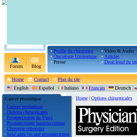
Profile du chirurgien
Video & Audio
Oncologie Urologique
Articles
Presse
Droit legal du sit
Forum
Blog
Home
Contact
Plan du site
English
Español
Italiano
Français
Deutsch
Home
|
Options chirurgicales
Cancer prostatique
Cancer prostatique
Options chirurgicales
Prostatectomie da Vinci
Prostatectomie laparoscopique
Chirurgie robotique
Sexe aprï¿½s une prostatectomie