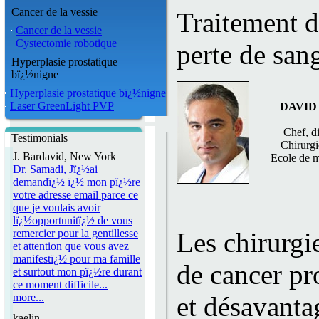
Cancer de la vessie
Traitement d
Cancer de la vessie
Cystectomie robotique
perte de sa
Hyperplasie prostatique
bï¿½nigne
Hyperplasie prostatique bï¿½nigne
Laser GreenLight PVP
DAVID 
Chef, d
Testimonials
Chirurgi
J. Bardavid, New York
Ecole de m
Dr. Samadi, Jï¿½ai
demandï¿½ ï¿½ mon pï¿½re
votre adresse email parce ce
que je voulais avoir
lï¿½opportunitï¿½ de vous
remercier pour la gentillesse
Les chirurgie
et attention que vous avez
manifestï¿½ pour ma famille
de cancer pr
et surtout mon pï¿½re durant
ce moment difficile...
more...
et désavanta
kaelin