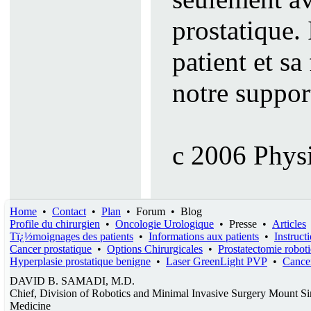
prostatique.
patient et sa
notre suppor
c 2006 Phys
Home
•
Contact
•
Plan
•
Forum
•
Blog
Profile du chirurgien
•
Oncologie Urologique
•
Presse
•
Articles
Tï¿½moignages des patients
•
Informations aux patients
•
Instruct
Cancer prostatique
•
Options Chirurgicales
•
Prostatectomie robot
Hyperplasie prostatique benigne
•
Laser GreenLight PVP
•
Cancer
DAVID B. SAMADI, M.D.
Chief, Division of Robotics and Minimal Invasive Surgery Mount Si
Medicine